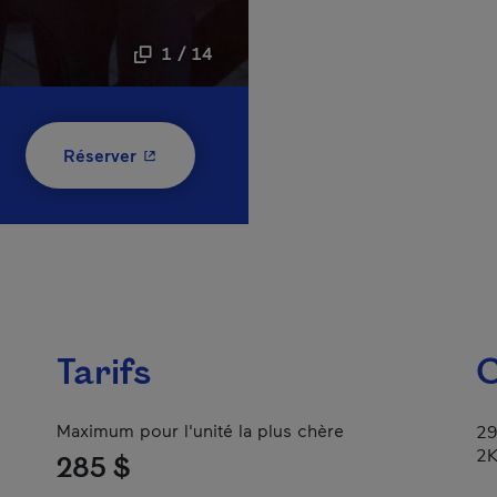
1 / 14
- Cet hyperlien s'ouvrira dans une nouvelle
Réserver
Tarifs
C
Maximum pour l'unité la plus chère
29
2
285 $