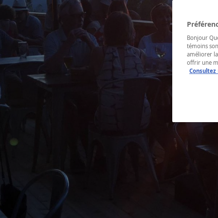
Préférenc
Bonjour Québ
témoins son
améliorer la
offrir une 
Consultez 