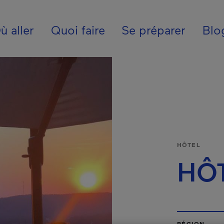
ion - Fr - Canada
ù aller
Quoi faire
Se préparer
Blo
HÔTEL
HÔ
RÉGION