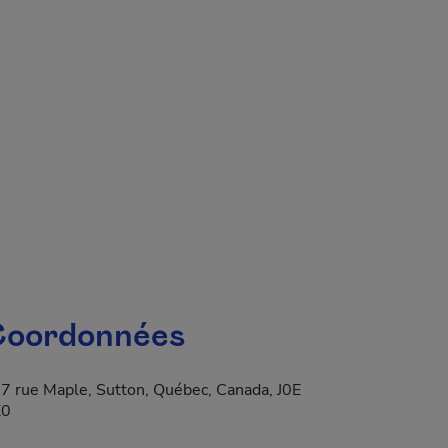
 fenêtre.
oordonnées
7 rue Maple, Sutton, Québec, Canada, J0E
K0