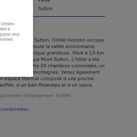
'Est
Sutton
 Certains
dent à
ing pour vous
flanc du mont Sutton, l'Hôtel Horizon occupe
t moment.
e.
légié dominant toute la vallée environnante
une vue panoramique grandiose. Situé à 1,5 km
 récréotouristique Mont Sutton. L'hôtel a été
 rénové et offre 24 chambres conviviales, un
vec vue sur les montagnes. Venez également
on espace thermal composé d une piscine
auffée, d un bain finlandais et d un sauna.
gistrement d’hébergement :
019585
 coordonnées