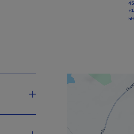
45
+1
ht