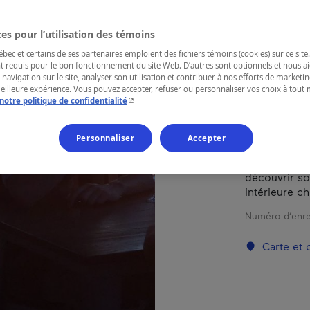
Cantons-de-l
es pour l’utilisation des témoins
ec et certains de ses partenaires emploient des fichiers témoins (cookies) sur ce site.
t requis pour le bon fonctionnement du site Web. D’autres sont optionnels et nous ai
 navigation sur le site, analyser son utilisation et contribuer à nos efforts de market
Accroché au 
meilleure expérience. Vous pouvez accepter, refuser ou personnaliser vos choix à tou
- Cet hyperlien s'ouvrira dans une nouvelle fenêtr
notre politique de confidentialité
un site privi
pour offrir 
de la station
Personnaliser
Accepter
complètement
restaurant a
découvrir s
intérieure ch
Numéro d’enre
Carte et