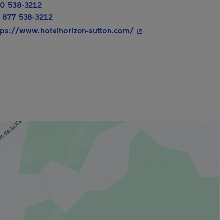
0 538-3212
 877 538-3212
- Cet hyperlien s'ouvri
tps://www.hotelhorizon-sutton.com/