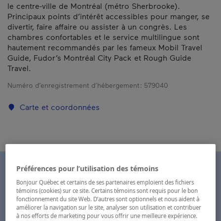
le centre-ville de Montréal (métro Sherbrooke).
Principaux points d’intérêt accessibles pour manger, se
divertir, faire affaire ou assister à un congrès. Les
chambres confortables et le service multilingue sont
hautement recommandés par les fameux Mobil Travel
Guide, Fudor’s Montréal City Pack et Rough Guide
Travel.
Numéro d’enregistrement d’hébergement :
579040
Carte et coordonnées
Préférences pour l’utilisation des témoins
Bonjour Québec et certains de ses partenaires emploient des fichiers
témoins (cookies) sur ce site. Certains témoins sont requis pour le bon
fonctionnement du site Web. D’autres sont optionnels et nous aident à
améliorer la navigation sur le site, analyser son utilisation et contribuer
à nos efforts de marketing pour vous offrir une meilleure expérience.