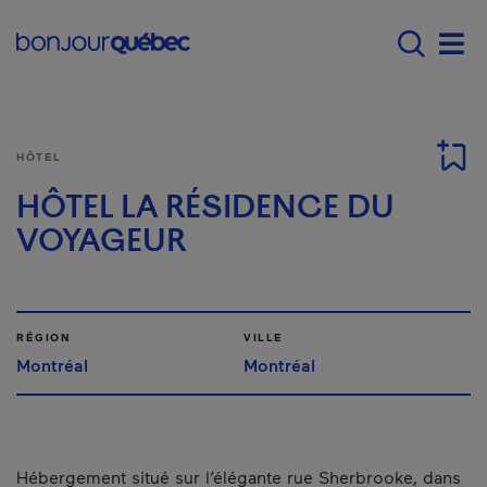
Passer au contenu principal
Main navigation - F
Men
HÔTEL
HÔTEL LA RÉSIDENCE DU
VOYAGEUR
RÉGION
VILLE
Montréal
Montréal
Hébergement situé sur l’élégante rue Sherbrooke, dans