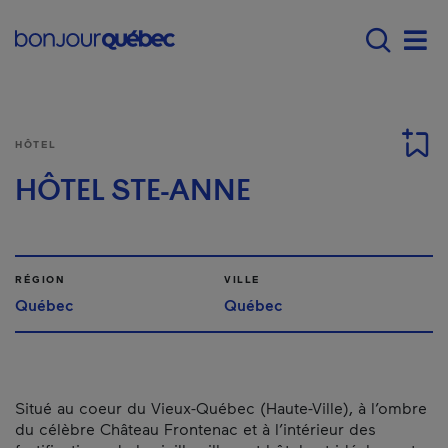
Passer au contenu principal
Main navigation - F
Men
HÔTEL
HÔTEL STE-ANNE
RÉGION
VILLE
Québec
Québec
Situé au coeur du Vieux-Québec (Haute-Ville), à l’ombre
du célèbre Château Frontenac et à l’intérieur des