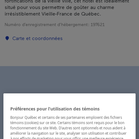
fortifications de la vieille ville, cet hôtel est idéalement
situé pour vous permettre de goûter au charme
irrésistiblement Vieille-France de Québec.
Numéro d’enregistrement d’hébergement :
197621
Carte et coordonnées
Préférences pour l’utilisation des témoins
Bonjour Québec et certains de ses partenaires emploient des fichiers
témoins (cookies) sur ce site. Certains témoins sont requis pour le bon
fonctionnement du site Web. D’autres sont optionnels et nous aident à
améliorer la navigation sur le site, analyser son utilisation et contribuer
à nos efforts de marketing pour vous offrir une meilleure expérience.