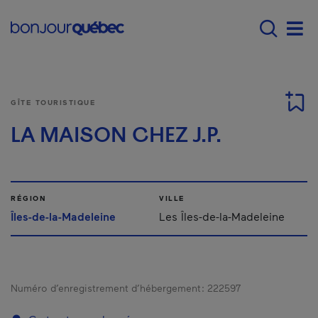
Passer au contenu principal
Main navigation - F
Men
GÎTE TOURISTIQUE
LA MAISON CHEZ J.P.
RÉGION
VILLE
Îles-de-la-Madeleine
Les Îles-de-la-Madeleine
Numéro d’enregistrement d’hébergement :
222597