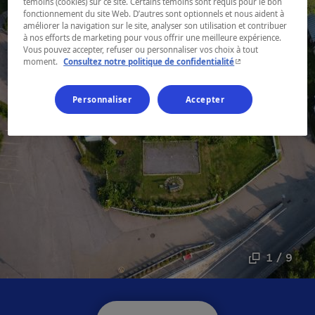
témoins (cookies) sur ce site. Certains témoins sont requis pour le bon
fonctionnement du site Web. D’autres sont optionnels et nous aident à
améliorer la navigation sur le site, analyser son utilisation et contribuer
à nos efforts de marketing pour vous offrir une meilleure expérience.
Vous pouvez accepter, refuser ou personnaliser vos choix à tout
- Cet hyperlien s'ouvr
moment.
Consultez notre politique de confidentialité
Personnaliser
Accepter
1 / 9