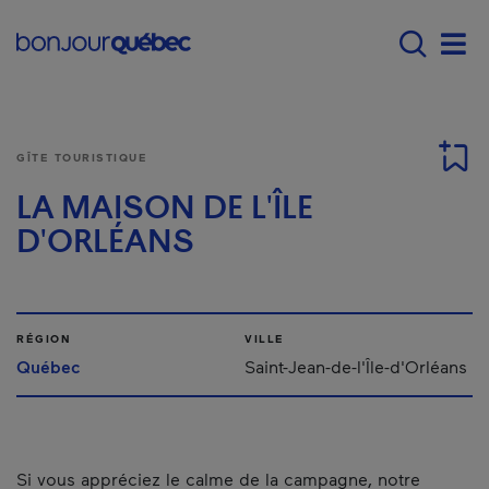
Passer au contenu principal
Main navigation - F
Men
GÎTE TOURISTIQUE
LA MAISON DE L'ÎLE
D'ORLÉANS
RÉGION
VILLE
Québec
Saint-Jean-de-l'Île-d'Orléans
Si vous appréciez le calme de la campagne, notre