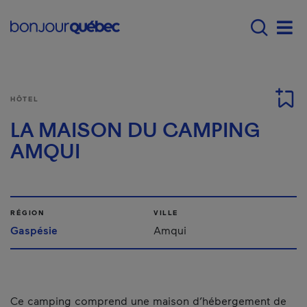
Passer au contenu principal
Main navigation - F
Men
HÔTEL
LA MAISON DU CAMPING
AMQUI
RÉGION
VILLE
Gaspésie
Amqui
Ce camping comprend une maison d’hébergement de