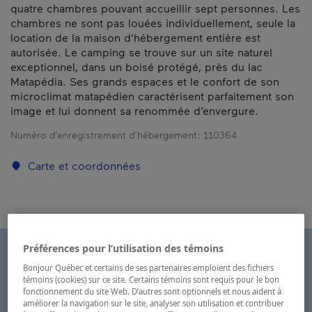
quatre chambres pouvant accueillir sept personnes. Les
chambres ne sont pas louées individuellement, seule la
location de la maison d'hébergement entière est
autorisée. Le camping se trouve sur un site naturel
exceptionnel, dans un boisé protégé, près du lac
Matapédia. Ses grands espaces et le confort de son
microclimat matapédien caractérisent parfaitement son
image et lui donnent sa renommée d’envergure.
Numéro d’enregistrement d’hébergement :
110364
Carte et coordonnées
Préférences pour l’utilisation des témoins
Bonjour Québec et certains de ses partenaires emploient des fichiers
témoins (cookies) sur ce site. Certains témoins sont requis pour le bon
fonctionnement du site Web. D’autres sont optionnels et nous aident à
améliorer la navigation sur le site, analyser son utilisation et contribuer