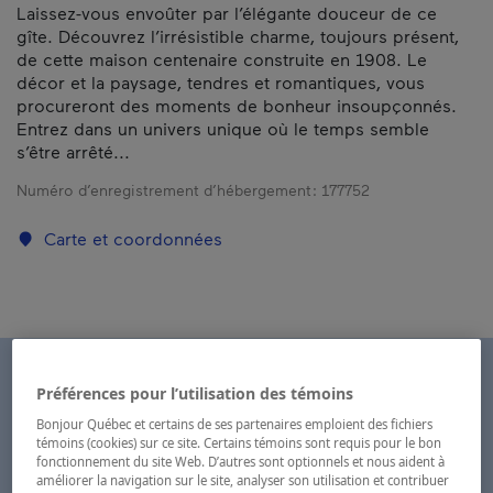
Laissez-vous envoûter par l’élégante douceur de ce
gîte. Découvrez l’irrésistible charme, toujours présent,
de cette maison centenaire construite en 1908. Le
décor et la paysage, tendres et romantiques, vous
procureront des moments de bonheur insoupçonnés.
Entrez dans un univers unique où le temps semble
s’être arrêté...
Numéro d’enregistrement d’hébergement :
177752
Carte et coordonnées
Préférences pour l’utilisation des témoins
Bonjour Québec et certains de ses partenaires emploient des fichiers
témoins (cookies) sur ce site. Certains témoins sont requis pour le bon
fonctionnement du site Web. D’autres sont optionnels et nous aident à
améliorer la navigation sur le site, analyser son utilisation et contribuer