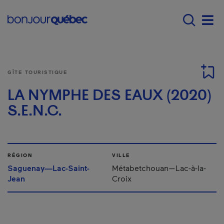
Passer au contenu principal
Main navigation - F
Men
GÎTE TOURISTIQUE
LA NYMPHE DES EAUX (2020)
S.E.N.C.
RÉGION
VILLE
Saguenay—Lac-Saint-
Métabetchouan—Lac-à-la-
Jean
Croix