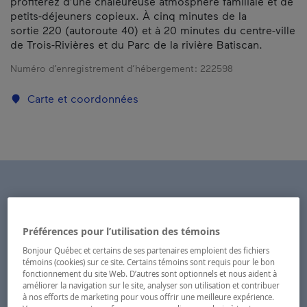
profiterez d’une chaleureuse atmosphère familiale et de
petits-déjeuners copieux. À cinq minutes de la
sortie 220 (autoroute 40) et à 20 minutes du centre-ville
de Trois-Rivières et du Parc de la rivière Batiscan.
Numéro d’enregistrement d’hébergement :
222598
Carte et coordonnées
Préférences pour l’utilisation des témoins
Bonjour Québec et certains de ses partenaires emploient des fichiers
témoins (cookies) sur ce site. Certains témoins sont requis pour le bon
fonctionnement du site Web. D’autres sont optionnels et nous aident à
améliorer la navigation sur le site, analyser son utilisation et contribuer
à nos efforts de marketing pour vous offrir une meilleure expérience.