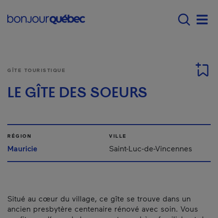
Passer au contenu principal
Main navigation - F
Men
GÎTE TOURISTIQUE
LE GÎTE DES SOEURS
RÉGION
VILLE
Mauricie
Saint-Luc-de-Vincennes
Situé au cœur du village, ce gîte se trouve dans un
ancien presbytère centenaire rénové avec soin. Vous