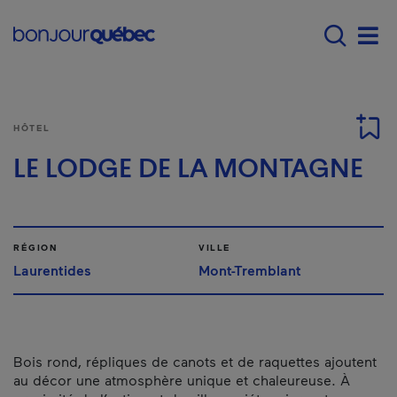
Passer au contenu principal
Main navigation - F
Men
HÔTEL
LE LODGE DE LA MONTAGNE
RÉGION
VILLE
Laurentides
Mont-Tremblant
Bois rond, répliques de canots et de raquettes ajoutent
au décor une atmosphère unique et chaleureuse. À