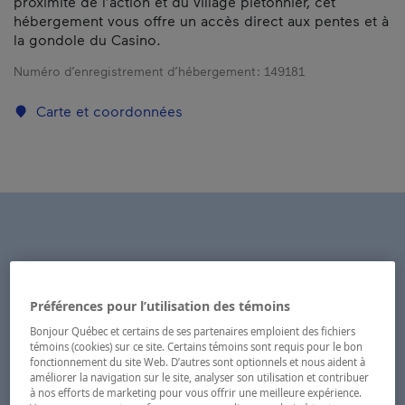
proximité de l’action et du village piétonnier, cet
hébergement vous offre un accès direct aux pentes et à
la gondole du Casino.
Numéro d’enregistrement d’hébergement :
149181
Carte et coordonnées
Préférences pour l’utilisation des témoins
Bonjour Québec et certains de ses partenaires emploient des fichiers
témoins (cookies) sur ce site. Certains témoins sont requis pour le bon
fonctionnement du site Web. D’autres sont optionnels et nous aident à
améliorer la navigation sur le site, analyser son utilisation et contribuer
à nos efforts de marketing pour vous offrir une meilleure expérience.