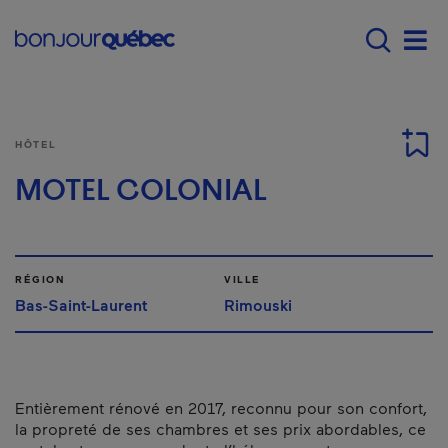
Passer au contenu principal
Main navigation - F
Men
HÔTEL
MOTEL COLONIAL
RÉGION
VILLE
Bas-Saint-Laurent
Rimouski
Entièrement rénové en 2017, reconnu pour son confort,
la propreté de ses chambres et ses prix abordables, ce