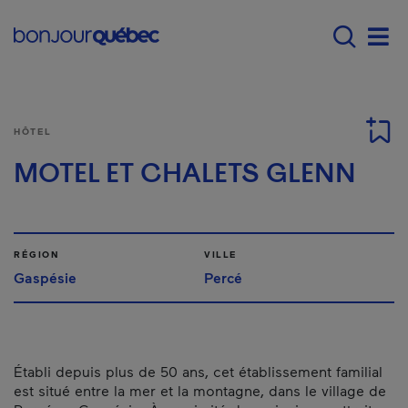
Passer au contenu principal
Main navigation - F
Men
HÔTEL
MOTEL ET CHALETS GLENN
RÉGION
VILLE
Gaspésie
Percé
Établi depuis plus de 50 ans, cet établissement familial
est situé entre la mer et la montagne, dans le village de