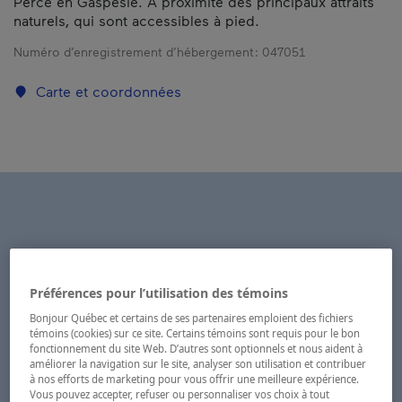
Percé en Gaspésie. À proximité des principaux attraits
naturels, qui sont accessibles à pied.
Numéro d’enregistrement d’hébergement :
047051
Carte et coordonnées
Préférences pour l’utilisation des témoins
Bonjour Québec et certains de ses partenaires emploient des fichiers
témoins (cookies) sur ce site. Certains témoins sont requis pour le bon
fonctionnement du site Web. D’autres sont optionnels et nous aident à
améliorer la navigation sur le site, analyser son utilisation et contribuer
à nos efforts de marketing pour vous offrir une meilleure expérience.
Vous pouvez accepter, refuser ou personnaliser vos choix à tout