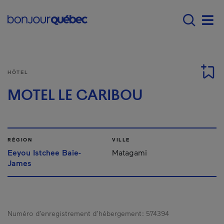
Passer au contenu principal
Main navigation - F
Men
HÔTEL
MOTEL LE CARIBOU
RÉGION
VILLE
Eeyou Istchee Baie-
Matagami
James
Numéro d’enregistrement d’hébergement :
574394