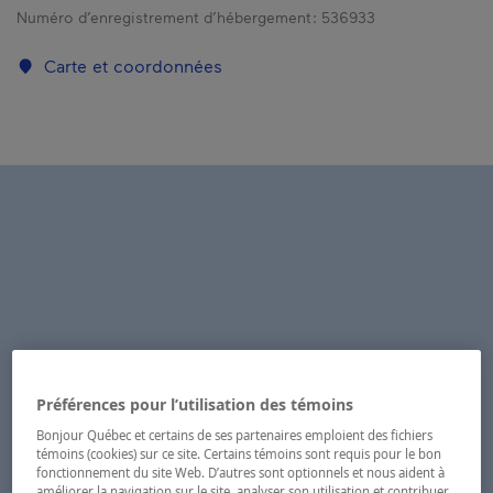
Numéro d’enregistrement d’hébergement :
536933
Carte et coordonnées
Préférences pour l’utilisation des témoins
Bonjour Québec et certains de ses partenaires emploient des fichiers
témoins (cookies) sur ce site. Certains témoins sont requis pour le bon
fonctionnement du site Web. D’autres sont optionnels et nous aident à
améliorer la navigation sur le site, analyser son utilisation et contribuer