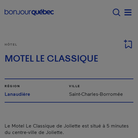
Passer au contenu principal
Main navigation - F
Men
HÔTEL
MOTEL LE CLASSIQUE
RÉGION
VILLE
Lanaudière
Saint-Charles-Borromée
Le Motel Le Classique de Joliette est situé à 5 minutes
du centre-ville de Joliette.