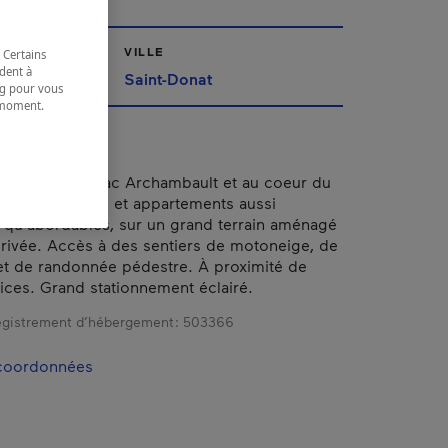
VILLE
 Certains
dent à
Saint-Donat
ing pour vous
t moment.
e.
 au bord du lac Archambault et au coeur du
mbres de motel et appartements aussi
 qu'abordables, sur un grand terrain aménagé
rivée. Accès à des sentiers de motoneige, de
et de randonnée pédestre. À proximité de
vices. Grand stationnement éclairé.
gistrement d’hébergement :
503366
 coordonnées