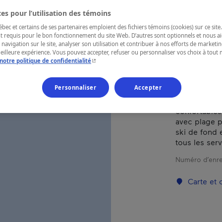
es pour l’utilisation des témoins
RÉGION
ec et certains de ses partenaires emploient des fichiers témoins (cookies) sur ce site.
t requis pour le bon fonctionnement du site Web. D’autres sont optionnels et nous ai
Lanaudière
 navigation sur le site, analyser son utilisation et contribuer à nos efforts de market
meilleure expérience. Vous pouvez accepter, refuser ou personnaliser vos choix à tou
- Cet hyperlien s'ouvrira dans une nouvelle fenêtr
notre politique de confidentialité
Personnaliser
Accepter
Hébergement
village. Cha
confortables
avec plage p
ski de fond 
tous les ser
Numéro d’enre
Carte et