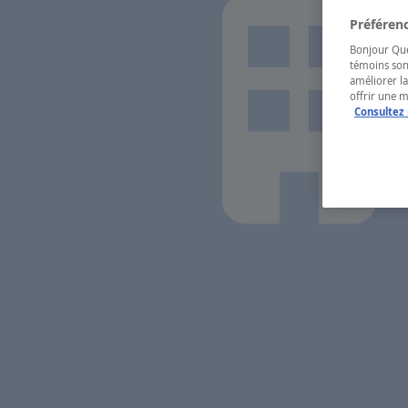
Préférenc
Bonjour Québ
témoins son
améliorer la
offrir une 
Consultez 