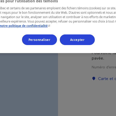
es pour l’utilisation des témoins
ec et certains de ses partenaires emploient des fichiers témoins (cookies) sur ce site.
t requis pour le bon fonctionnement du site Web. D’autres sont optionnels et nous ai
RÉGION
 navigation sur le site, analyser son utilisation et contribuer à nos efforts de market
Outaouais
meilleure expérience. Vous pouvez accepter, refuser ou personnaliser vos choix à tou
- Cet hyperlien s'ouvrira dans une nouvelle fenêtr
notre politique de confidentialité
Personnaliser
Accepter
Découvrez u
Pourvoirie f
pavée.
Numéro d’enre
Carte et