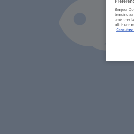
Préférenc
Bonjour Québ
témoins son
améliorer la
offrir une 
Consultez 