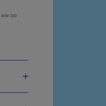
, J0W 1E0
'ouvrira dans une nouvelle fenêtre.