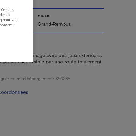
 Certains
dent à
VILLE
ing pour vous
Grand-Remous
t moment.
e.
n camping aménagé avec des jeux extérieurs.
acilement accessible par une route totalement
gistrement d’hébergement :
850235
 coordonnées