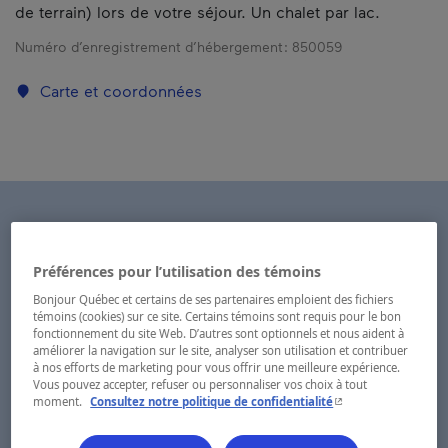
de terrain) lors de votre séjour. Un chalet par lac.
Numéro d’enregistrement d’hébergement :
850059
Carte et coordonnées
Préférences pour l’utilisation des témoins
Bonjour Québec et certains de ses partenaires emploient des fichiers
témoins (cookies) sur ce site. Certains témoins sont requis pour le bon
fonctionnement du site Web. D’autres sont optionnels et nous aident à
améliorer la navigation sur le site, analyser son utilisation et contribuer
à nos efforts de marketing pour vous offrir une meilleure expérience.
Vous pouvez accepter, refuser ou personnaliser vos choix à tout
- Cet hyperlien s'ouvr
moment.
Consultez notre politique de confidentialité