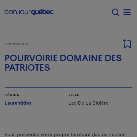
Passer au contenu principal
Main navigation - F
Men
POURVOIRIE
POURVOIRIE DOMAINE DES
PATRIOTES
RÉGION
VILLE
Laurentides
Lac-De La Bidière
Vous possédez votre propre territoire (lac ou section