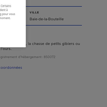
 Certains
dent à
VILLE
ing pour vous
t moment.
Baie-de-la-Bouteille
e.
l pour la pêche, la chasse de petits gibiers ou
l'ours.
gistrement d’hébergement :
850072
 coordonnées