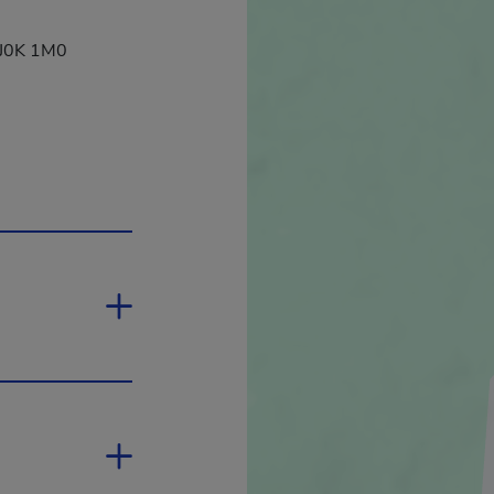
, J0K 1M0
ien s'ouvrira dans une nouvelle fenêtre.