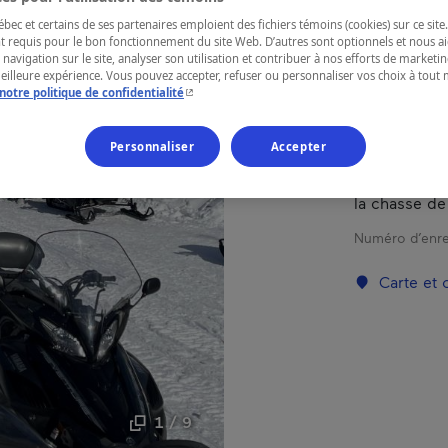
ec et certains de ses partenaires emploient des fichiers témoins (cookies) sur ce site.
t requis pour le bon fonctionnement du site Web. D’autres sont optionnels et nous ai
RÉGION
 navigation sur le site, analyser son utilisation et contribuer à nos efforts de market
meilleure expérience. Vous pouvez accepter, refuser ou personnaliser vos choix à tou
Lanaudière
- Cet hyperlien s'ouvrira dans une nouvelle fenêtr
notre politique de confidentialité
Personnaliser
Accepter
Endroit idéa
la chasse de 
Numéro d’enre
Carte et
1 / 9