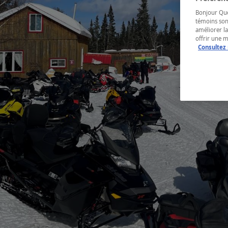
Bonjour Québ
témoins son
améliorer la
offrir une 
Consultez 