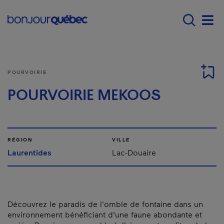
Passer au contenu principal
Main navigation - F
Men
POURVOIRIE
POURVOIRIE MEKOOS
RÉGION
VILLE
Laurentides
Lac-Douaire
Découvrez le paradis de l'omble de fontaine dans un
environnement bénéficiant d'une faune abondante et