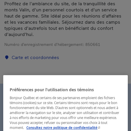
Profitez de l'ambiance du site, de la tranquillité des
monts Valin, d'un personnel courtois et d'un service
haut de gamme. Site idéal pour les réunions d'affaires
et les vacances familiales. Séjournez dans des camps
typiques d'autrefois tout en bénéficiant du confort
d'aujourd'hui.
Numéro d’enregistrement d’hébergement :
850661
Carte et coordonnées
Préférences pour l’utilisation des témoins
Bonjour Québec et certains de ses partenaires emploient des fichiers
témoins (cookies) sur ce site. Certains témoins sont requis pour le bon
fonctionnement du site Web. D’autres sont optionnels et nous aident à
améliorer la navigation sur le site, analyser son utilisation et contribuer
à nos efforts de marketing pour vous offrir une meilleure expérience.
Vous pouvez accepter, refuser ou personnaliser vos choix à tout
- Cet hyperlien s'ouvr
moment.
Consultez notre politique de confidentialité