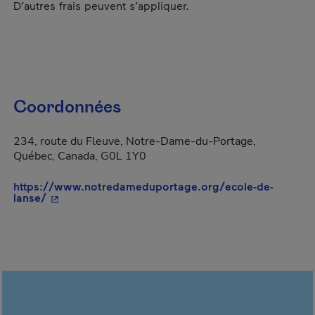
D’autres frais peuvent s’appliquer.
Coordonnées
234, route du Fleuve, Notre-Dame-du-Portage,
Québec, Canada, G0L 1Y0
https://www.notredameduportage.org/ecole-de-
- Cet hyperlien s'ouvrira dans une nouvelle fenêtre
lanse/