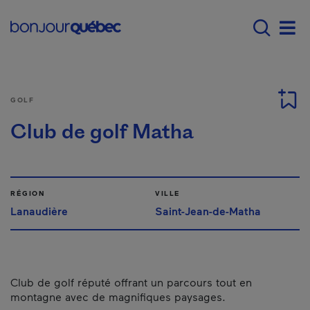
Passer au contenu principal
Main navigation - F
Men
GOLF
Club de golf Matha
RÉGION
VILLE
Lanaudière
Saint-Jean-de-Matha
Club de golf réputé offrant un parcours tout en
montagne avec de magnifiques paysages.