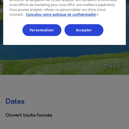
à nos efforts de marketing pour vous offrir une meilleure expérience.
Vous pouvez accepter, refuser ou personnaliser vos choix à tout
- Cet hyperlien s'ouvr
moment.
Consultez notre politique de confidentialité
Personnaliser
Accepter
1 / 5
Dates
Ouvert toute l'année