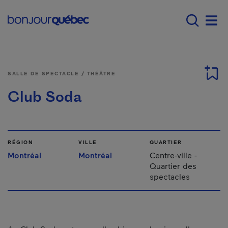
Passer au contenu principal
Main navigation - F
Men
SALLE DE SPECTACLE / THÉÂTRE
Club Soda
RÉGION
VILLE
QUARTIER
Montréal
Montréal
Centre-ville -
Quartier des
spectacles