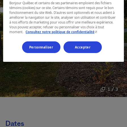
Bonjour Québec et certains de ses partenaires emploient des fichiers
témoins (cookies) sur ce site. Certains témoins sont requis pour le bon
fonctionnement du site Web. D’autres sont optionnels et nous aident à
améliorer la navigation sur le site, analyser son utilisation et contribuer
à nos efforts de marketing pour vous offrir une meilleure expérience.
Vous pouvez accepter, refuser ou personnaliser vos choix à tout
- Cet hyperlien s'ouvr
moment.
Consultez notre politique de confidentialité
Personnaliser
Accepter
1 / 3
Dates