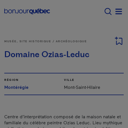
Passer au contenu principal
Main navigation - F
Men
MUSÉE, SITE HISTORIQUE / ARCHÉOLOGIQUE
Domaine Ozias-Leduc
RÉGION
VILLE
Montérégie
Mont-Saint-Hilaire
Centre d’interprétation composé de la maison natale et
familiale du célèbre peintre Ozias Leduc. Lieu mythique