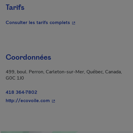
Tarifs
- Cet hyperlien s'ouvrira da
Consulter les tarifs complets
Coordonnées
499, boul. Perron, Carleton-sur-Mer, Québec, Canada,
G0C 1J0
418 364-7802
- Cet hyperlien s'ouvrira dans une no
http://ecovoile.com