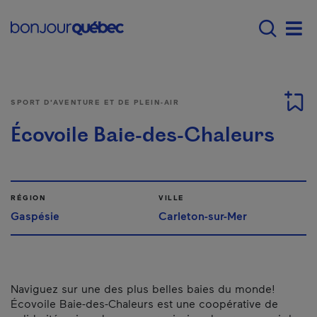
Passer au contenu principal
Main navigation - F
Men
SPORT D'AVENTURE ET DE PLEIN-AIR
Écovoile Baie-des-Chaleurs
RÉGION
VILLE
Gaspésie
Carleton-sur-Mer
Naviguez sur une des plus belles baies du monde!
Écovoile Baie-des-Chaleurs est une coopérative de