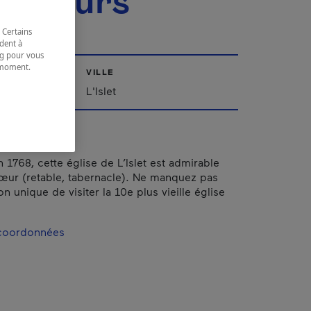
secours
 Certains
dent à
ing pour vous
t moment.
VILLE
e.
ppalaches
L'Islet
 1768, cette église de L’Islet est admirable
ur (retable, tabernacle). Ne manquez pas
n unique de visiter la 10e plus vieille église
 coordonnées