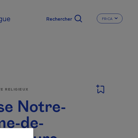
gue
FR-CA
CHANGER LA LA
TE RELIGIEUX
ise Notre-
e-de-