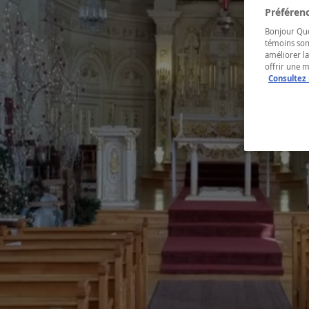
Préférenc
Bonjour Québ
témoins son
améliorer la
offrir une 
Consultez 