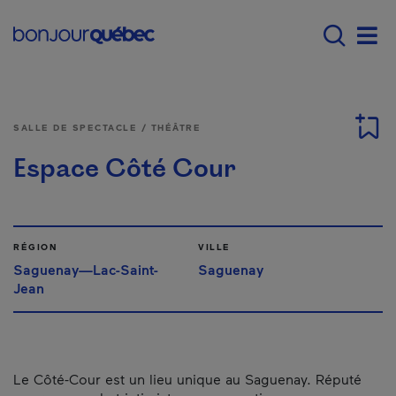
Passer au contenu principal
Main navigation - F
Men
SALLE DE SPECTACLE / THÉÂTRE
Espace Côté Cour
RÉGION
VILLE
Saguenay—Lac-Saint-
Saguenay
Jean
Le Côté-Cour est un lieu unique au Saguenay. Réputé