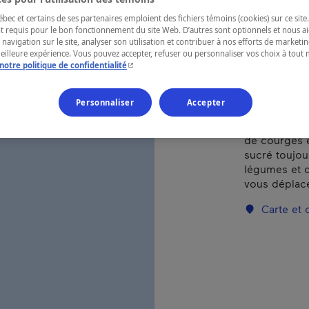
ec et certains de ses partenaires emploient des fichiers témoins (cookies) sur ce site.
t requis pour le bon fonctionnement du site Web. D’autres sont optionnels et nous ai
RÉGION
 navigation sur le site, analyser son utilisation et contribuer à nos efforts de market
Montérégie
meilleure expérience. Vous pouvez accepter, refuser ou personnaliser vos choix à tou
- Cet hyperlien s'ouvrira dans une nouvelle fenêtr
notre politique de confidentialité
Personnaliser
Accepter
Ferme vous of
de courges e
sucré toujour
légumes et de
vous déplacer
Carte et