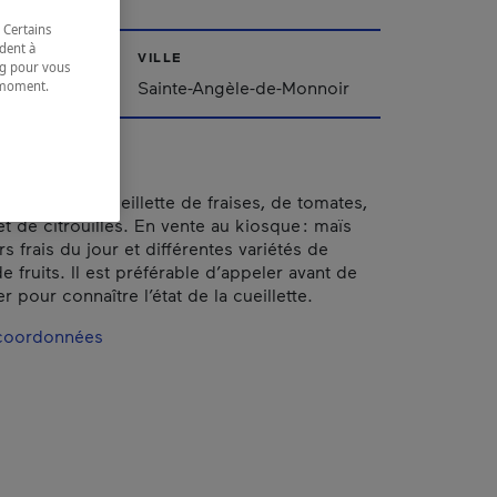
 Certains
dent à
VILLE
ing pour vous
Sainte-Angèle-de-Monnoir
t moment.
e.
frant l’autocueillette de fraises, de tomates,
t de citrouilles. En vente au kiosque : maïs
s frais du jour et différentes variétés de
 fruits. Il est préférable d’appeler avant de
 pour connaître l’état de la cueillette.
 coordonnées