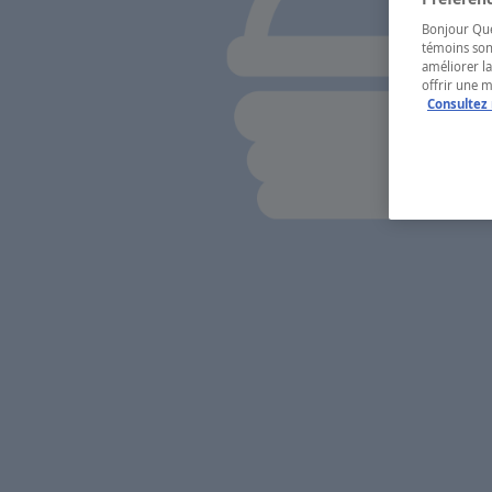
Bonjour Québ
témoins son
améliorer la
offrir une 
Consultez 