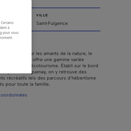
VILLE
ac-Saint-Jean
Saint-Fulgence
 Certains
dent à
ing pour vous
t moment.
e.
rédilection pour les amants de la nature, le
res Cap Jaseux offre une gamme variée
e plein air et d’écotourisme. Établi sur le bord
x Fjord du Saguenay, on y retrouve des
 récréatifs tels des parcours d’hébertisme
s pour toute la famille.
 coordonnées