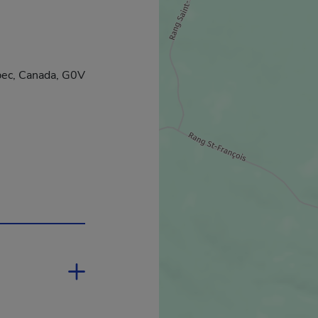
ébec, Canada, G0V
s une nouvelle fenêtre.