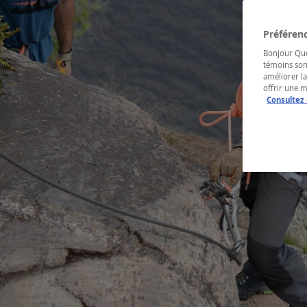
Préférenc
Bonjour Québ
témoins son
améliorer la
offrir une 
Consultez 