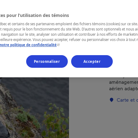
es pour l’utilisation des témoins
RÉGION
Saguenay—L
ec et certains de ses partenaires emploient des fichiers témoins (cookies) sur ce site.
t requis pour le bon fonctionnement du site Web. D’autres sont optionnels et nous ai
 navigation sur le site, analyser son utilisation et contribuer à nos efforts de market
meilleure expérience. Vous pouvez accepter, refuser ou personnaliser vos choix à tou
- Cet hyperlien s'ouvrira dans une nouvelle fenêtr
notre politique de confidentialité
Endroit de p
Personnaliser
Accepter
Parc Aventu
d’activités d
du majestueu
aménagements
aérien adapté
Carte et