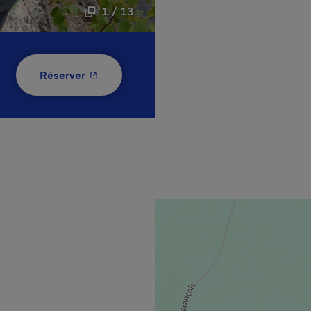
1 / 13
- Cet hyperlien s'ouvrira dans une nouvelle
Réserver