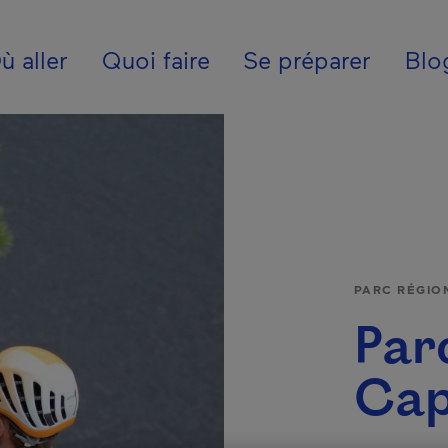
ion - Fr - Canada
ù aller
Quoi faire
Se préparer
Blo
PARC RÉGIO
Par
Cap