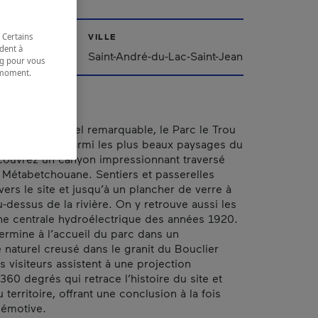
 Certains
VILLE
dent à
ac-Saint-Jean
Saint-André-du-Lac-Saint-Jean
ing pour vous
t moment.
e.
e site naturel remarquable, le Parc le Trou
fre un décor parmi les plus beaux paysages du
ouvrez un canyon impressionnant traversé
re Métabetchouane. Sentiers et passerelles
ers le site et jusqu’à un plancher de verre à
-dessus de la rivière. On y retrouve aussi les
ne centrale hydroélectrique des années 1920.
termine à l’accueil du parc dans un
 naturel creusé dans le granit du Bouclier
 visiteurs assistent à une projection
60 degrés qui retrace l’histoire du site et
u territoire, offrant une conclusion à la fois
 émotive.