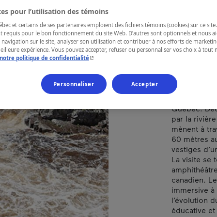
es pour l’utilisation des témoins
ec et certains de ses partenaires emploient des fichiers témoins (cookies) sur ce site.
RÉGION
t requis pour le bon fonctionnement du site Web. D’autres sont optionnels et nous ai
Saguenay—L
 navigation sur le site, analyser son utilisation et contribuer à nos efforts de market
meilleure expérience. Vous pouvez accepter, refuser ou personnaliser vos choix à tou
- Cet hyperlien s'ouvrira dans une nouvelle fenêtr
notre politique de confidentialité
Personnaliser
Accepter
Reconnu comm
de la Fée of
Québec. Déc
par la riviè
mènent à trav
60 mètres au
vestiges d’u
La visite se 
amphithéâtre
canadien. Les
immersive à 3
l’évolution d
éducative et