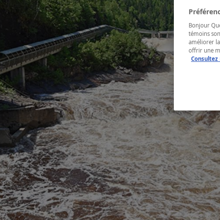
Préférenc
Bonjour Québ
témoins son
améliorer la
offrir une 
Consultez 