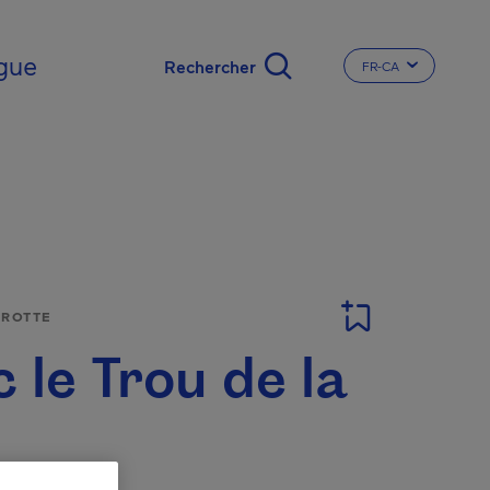
gue
FR-CA
CHANGER LA LA
GROTTE
 le Trou de la