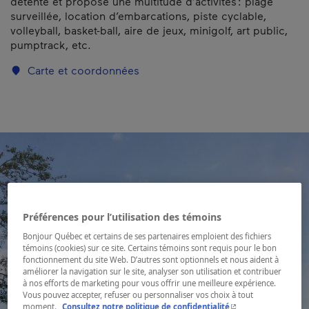
détente et propose une multitude d’activités : plage
surveillée, location d’embarcations, piste cyclable,
volleyball, basket-ball, aire de jeux, minigolf, art public,
pumptrack, etc.
Carte et coordonnées
Préférences pour l’utilisation des témoins
Bonjour Québec et certains de ses partenaires emploient des fichiers
témoins (cookies) sur ce site. Certains témoins sont requis pour le bon
fonctionnement du site Web. D’autres sont optionnels et nous aident à
améliorer la navigation sur le site, analyser son utilisation et contribuer
à nos efforts de marketing pour vous offrir une meilleure expérience.
Vous pouvez accepter, refuser ou personnaliser vos choix à tout
- Cet hyperlien s'ouvr
moment.
Consultez notre politique de confidentialité