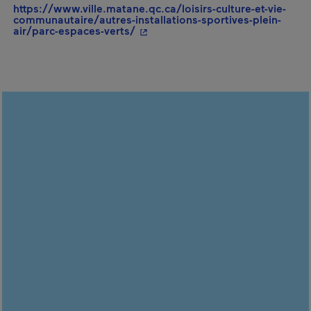
https://www.ville.matane.qc.ca/loisirs-culture-et-vie-
communautaire/autres-installations-sportives-plein-
- Cet hyperlien s'ouvrira dans un
air/parc-espaces-verts/