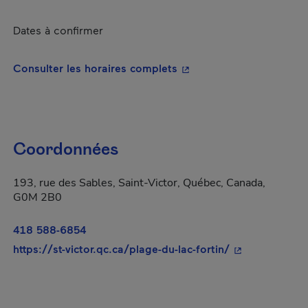
Dates à confirmer
- Cet hyperlien s'ouvrira
Consulter les horaires complets
Coordonnées
193, rue des Sables, Saint-Victor, Québec, Canada,
G0M 2B0
418 588-6854
- Cet hyperlien
https://st-victor.qc.ca/plage-du-lac-fortin/