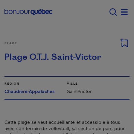
Passer au contenu principal
Main navigation - F
Men
PLAGE
Plage O.T.J. Saint-Victor
RÉGION
VILLE
Chaudière-Appalaches
Saint-Victor
Cette plage se veut accueillante et accessible à tous
avec son terrain de volleyball, sa section de parc pour