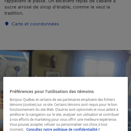
rappellent le passé. Un excellent repas de cabane à
sucre arrosé de sirop d'érable, comme le veut la
tradition.
Carte et coordonnées
Préférences pour l’utilisation des témoins
Bonjour Québec et certains de ses partenaires emploient des fichiers
témoins (cookies) sur ce site. Certains témoins sont requis pour le bon
fonctionnement du site Web. D’autres sont optionnels et nous aident à
améliorer la navigation sur le site, analyser son utilisation et contribuer
à nos efforts de marketing pour vous offrir une meilleure expérience.
Vous pouvez accepter, refuser ou personnaliser vos choix à tout
- Cet hyperlien s'ouvr
moment.
Consultez notre politique de confidentialité