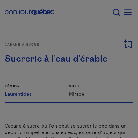
Passer au contenu principal
Main navigation - F
Men
CABANE À SUCRE
Sucrerie à l'eau d'érable
RÉGION
VILLE
Laurentides
Mirabel
Cabane à sucre où l'on peut se sucrer le bec dans un
décor champêtre et chaleureux, entouré d'objets qui