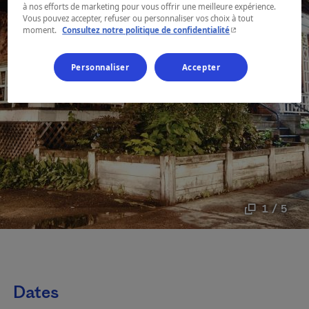
à nos efforts de marketing pour vous offrir une meilleure expérience.
Vous pouvez accepter, refuser ou personnaliser vos choix à tout
- Cet hyperlien s'ouvr
moment.
Consultez notre politique de confidentialité
Personnaliser
Accepter
1 / 5
Dates