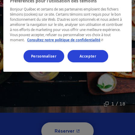
Préférences pour l’utilisation des témoins
Bonjour Québec et certains de ses partenaires emploient des fichiers
témoins (cookies) sur ce site. Certains témoins sont requis pour le bon
fonctionnement du site Web. D’autres sont optionnels et nous aident à
améliorer la navigation sur le site, analyser son utilisation et contribuer
à nos efforts de marketing pour vous offrir une meilleure expérience.
Vous pouvez accepter, refuser ou personnaliser vos choix à tout
- Cet hyperlien s'ouvr
moment.
Consultez notre politique de confidentialité
Personnaliser
Accepter
1 / 18
- Cet hyperlien s'ouvrira 
Réserver