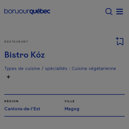
Passer au contenu principal
Main navigation - F
Men
RESTAURANT
Bistro Kóz
Types de cuisine / spécialités
:
Cuisine végétarienne
RÉGION
VILLE
Cantons-de-l'Est
Magog