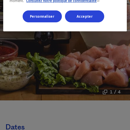
- Cet hyperlien s'ouvr
moment.
Consultez notre politique de confidentialité
Personnaliser
Accepter
1 / 4
Dates