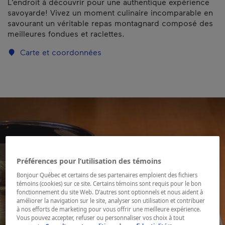
L’endroit à découvrir pour une authentique expérience
savoyarde! Vivez un moment culinaire incomparable en
savourant un véritable repas montagnard composé des
meilleures fondues et raclettes.
Carte et coordonnées
Préférences pour l’utilisation des témoins
Bonjour Québec et certains de ses partenaires emploient des fichiers
témoins (cookies) sur ce site. Certains témoins sont requis pour le bon
fonctionnement du site Web. D’autres sont optionnels et nous aident à
améliorer la navigation sur le site, analyser son utilisation et contribuer
à nos efforts de marketing pour vous offrir une meilleure expérience.
Vous pouvez accepter, refuser ou personnaliser vos choix à tout