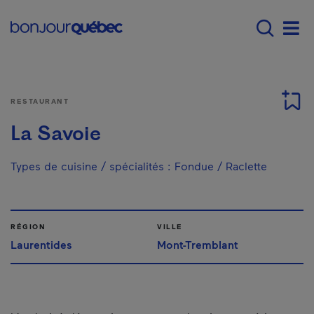
Passer au contenu principal
Main navigation - F
Men
RESTAURANT
La Savoie
Types de cuisine / spécialités
:
Fondue / Raclette
RÉGION
VILLE
Laurentides
Mont-Tremblant