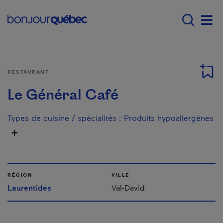
Passer au contenu principal
Main navigation - F
Men
RESTAURANT
Le Général Café
Types de cuisine / spécialités
:
Produits hypoallergènes
RÉGION
VILLE
Laurentides
Val-David