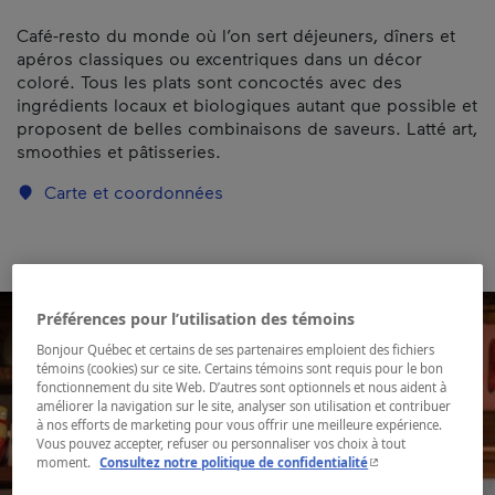
Café-resto du monde où l’on sert déjeuners, dîners et
apéros classiques ou excentriques dans un décor
coloré. Tous les plats sont concoctés avec des
ingrédients locaux et biologiques autant que possible et
proposent de belles combinaisons de saveurs. Latté art,
smoothies et pâtisseries.
Carte et coordonnées
Préférences pour l’utilisation des témoins
Bonjour Québec et certains de ses partenaires emploient des fichiers
témoins (cookies) sur ce site. Certains témoins sont requis pour le bon
fonctionnement du site Web. D’autres sont optionnels et nous aident à
améliorer la navigation sur le site, analyser son utilisation et contribuer
à nos efforts de marketing pour vous offrir une meilleure expérience.
Vous pouvez accepter, refuser ou personnaliser vos choix à tout
- Cet hyperlien s'ouvr
moment.
Consultez notre politique de confidentialité