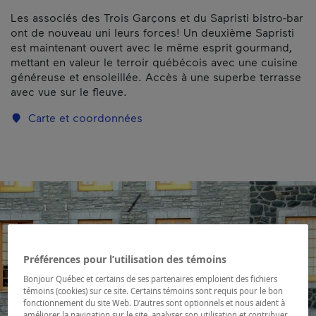
Les associés des Trois Garçons et du Sapristi bistro-bar
ont de nouveau uni leurs forces! Un deuxième Sapristi
est maintenant ouvert avec le même esprit gourmand,
mettant en valeur le terroir québécois avec une cuisine
généreuse et ensoleillée. Accès à une superbe terrasse
avec vue sur le fleuve.
Carte et coordonnées
Préférences pour l’utilisation des témoins
Bonjour Québec et certains de ses partenaires emploient des fichiers
témoins (cookies) sur ce site. Certains témoins sont requis pour le bon
fonctionnement du site Web. D’autres sont optionnels et nous aident à
améliorer la navigation sur le site, analyser son utilisation et contribuer