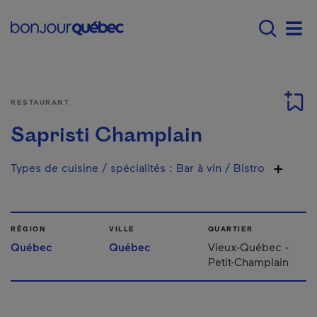
Passer au contenu principal
Main navigation - F
Men
RESTAURANT
Sapristi Champlain
Types de cuisine / spécialités
:
Bar à vin / Bistro
RÉGION
VILLE
QUARTIER
Québec
Québec
Vieux-Québec -
Petit-Champlain