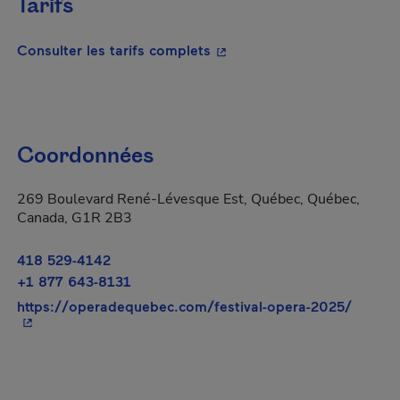
Tarifs
- Cet hyperlien s'ouvrira da
Consulter les tarifs complets
Coordonnées
269 Boulevard René-Lévesque Est, Québec, Québec,
Canada, G1R 2B3
418 529-4142
+1 877 643-8131
- Cet h
https://operadequebec.com/festival-opera-2025/