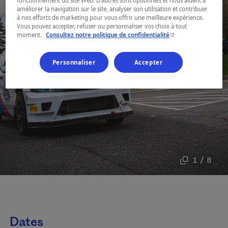
fonctionnement du site Web. D’autres sont optionnels et nous aident à
améliorer la navigation sur le site, analyser son utilisation et contribuer
à nos efforts de marketing pour vous offrir une meilleure expérience.
Vous pouvez accepter, refuser ou personnaliser vos choix à tout
- Cet hyperlien s'ouvr
moment.
Consultez notre politique de confidentialité
Personnaliser
Accepter
1 / 8
Dates