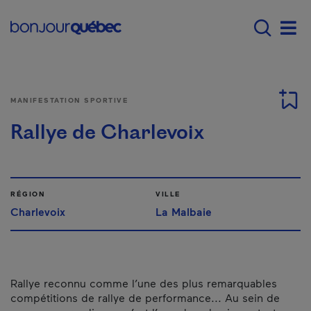
Passer au contenu principal
Main navigation - F
Men
MANIFESTATION SPORTIVE
Rallye de Charlevoix
RÉGION
VILLE
Charlevoix
La Malbaie
Rallye reconnu comme l’une des plus remarquables
compétitions de rallye de performance... Au sein de