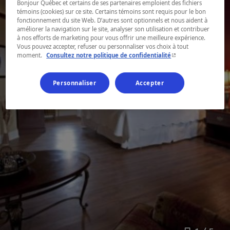
Bonjour Québec et certains de ses partenaires emploient des fichiers
témoins (cookies) sur ce site. Certains témoins sont requis pour le bon
fonctionnement du site Web. D’autres sont optionnels et nous aident à
améliorer la navigation sur le site, analyser son utilisation et contribuer
à nos efforts de marketing pour vous offrir une meilleure expérience.
Vous pouvez accepter, refuser ou personnaliser vos choix à tout
- Cet hyperlien s'ouvr
moment.
Consultez notre politique de confidentialité
Personnaliser
Accepter