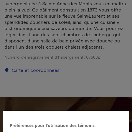
auberge située à Sainte-Anne-des-Monts vous en mettra
plein la vue! Ce bâtiment construit en 1873 vous offre
une vue imprenable sur le fleuve Saint-Laurent et ses
splendides couchers de soleil, ainsi qu’une cuisine «
bistronomique » aux saveurs du monde. Vous pourrez
loger dans l'une des sept chambres de l'auberge qui
disposent d'une salle de bain privée avec douche ou
dans l'un des trois coquets chalets adjacents.
Numéro d’enregistrement d’hébergement :
075832
Carte et coordonnées
Préférences pour l’utilisation des témoins