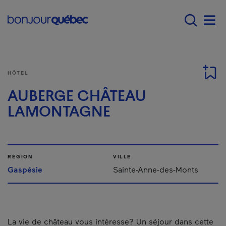
Passer au contenu principal
Main navigation - F
Men
HÔTEL
AUBERGE CHÂTEAU
LAMONTAGNE
RÉGION
VILLE
Gaspésie
Sainte-Anne-des-Monts
La vie de château vous intéresse? Un séjour dans cette