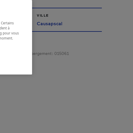
VILLE
Causapscal
 Certains
dent à
ing pour vous
t moment.
e.
gistrement d’hébergement :
015061
 coordonnées