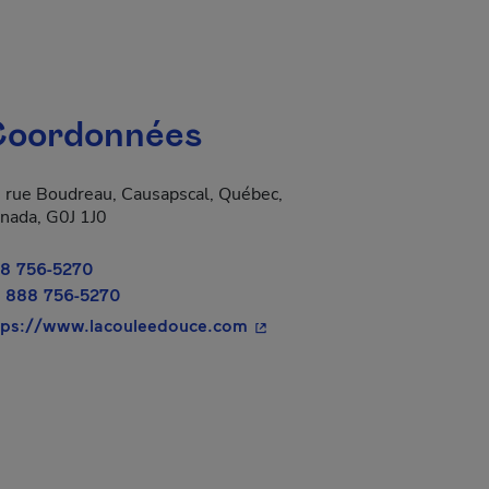
oordonnées
 rue Boudreau, Causapscal, Québec,
nada, G0J 1J0
8 756-5270
 888 756-5270
- Cet hyperlien s'ouvrira dan
tps://www.lacouleedouce.com