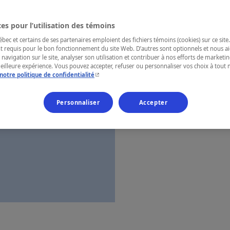
es pour l’utilisation des témoins
RÉGION
Gaspésie
ec et certains de ses partenaires emploient des fichiers témoins (cookies) sur ce site.
t requis pour le bon fonctionnement du site Web. D’autres sont optionnels et nous ai
 navigation sur le site, analyser son utilisation et contribuer à nos efforts de market
meilleure expérience. Vous pouvez accepter, refuser ou personnaliser vos choix à tou
- Cet hyperlien s'ouvrira dans une nouvelle fenêtr
notre politique de confidentialité
Numéro d’enre
Personnaliser
Accepter
Carte et