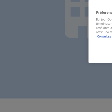
Préférenc
Bonjour Québ
témoins son
améliorer la
offrir une 
Consultez 