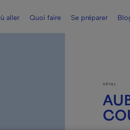
ion - Fr - France
ù aller
Quoi faire
Se préparer
Blo
HÔTEL
AUB
CO