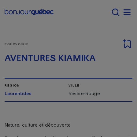
Passer au contenu principal
Main navigation - F
Men
POURVOIRIE
AVENTURES KIAMIKA
RÉGION
VILLE
Laurentides
Rivière-Rouge
Nature, culture et découverte