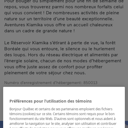
Pour bouger ou simplement pour une fin de semaine de
repos, vous trouverez parmi nos nombreux forfaits celui
qui vous convient ! De nombreuses activités de pleine
nature sur un territoire d’une beauté exceptionnelle.
Aventures Kiamika vous offre un accueil chaleureux
dans un cadre de grande nature !
Le Réservoir Kiamika s’étirant à perte de vue, la forêt
Boréale qui vous entoure, le silence ou le hurlement
des loups. Hors du réseau électrique et alimentés par
l’énergie solaire, chacun de nos modes d’hébergement
vous offre juste assez de confort pour profiter
pleinement de votre séjour chez nous.
Numéro d’enregistrement d’hébergement :
850013
Carte et coordonnées
Préférences pour l’utilisation des témoins
Bonjour Québec et certains de ses partenaires emploient des fichiers
témoins (cookies) sur ce site. Certains témoins sont requis pour le bon
fonctionnement du site Web. D’autres sont optionnels et nous aident à
améliorer la navigation sur le site, analyser son utilisation et contribuer