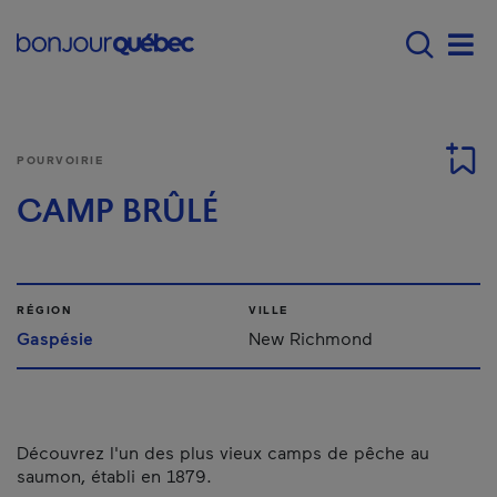
Passer au contenu principal
Main navigation - F
Men
POURVOIRIE
CAMP BRÛLÉ
RÉGION
VILLE
Gaspésie
New Richmond
Découvrez l'un des plus vieux camps de pêche au
saumon, établi en 1879.