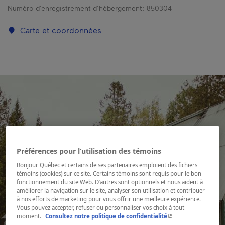
Numéro d’enregistrement d’hébergement :
850304
Carte et coordonnées
Préférences pour l’utilisation des témoins
Bonjour Québec et certains de ses partenaires emploient des fichiers
témoins (cookies) sur ce site. Certains témoins sont requis pour le bon
fonctionnement du site Web. D’autres sont optionnels et nous aident à
améliorer la navigation sur le site, analyser son utilisation et contribuer
à nos efforts de marketing pour vous offrir une meilleure expérience.
Vous pouvez accepter, refuser ou personnaliser vos choix à tout
- Cet hyperlien s'ouvr
moment.
Consultez notre politique de confidentialité