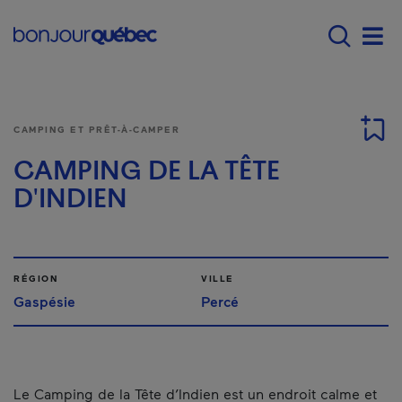
Passer au contenu principal
Main navigation - F
Men
CAMPING ET PRÊT-À-CAMPER
CAMPING DE LA TÊTE
D'INDIEN
RÉGION
VILLE
Gaspésie
Percé
Le Camping de la Tête d’Indien est un endroit calme et