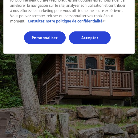
fonctionnement du site Web. D’autres sont optionnels et nous aident à
améliorer la navigation sur le site, analyser son utilisation et contribuer
à nos efforts de marketing pour vous offrir une meilleure expérience.
Vous pouvez accepter, refuser ou personnaliser vos choix à tout
- Cet hyperlien s'ouvr
moment.
Consultez notre politique de confidentialité
Personnaliser
Accepter