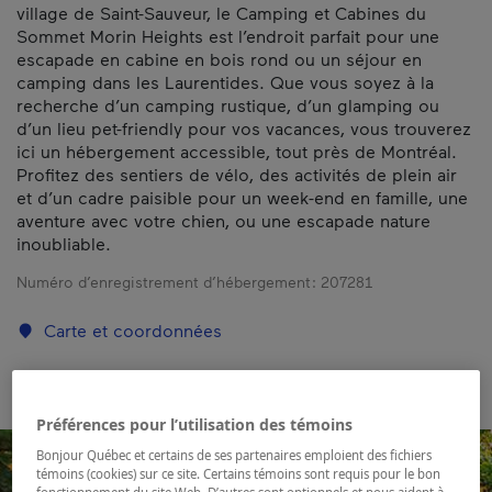
village de Saint-Sauveur, le Camping et Cabines du
Sommet Morin Heights est l’endroit parfait pour une
escapade en cabine en bois rond ou un séjour en
camping dans les Laurentides. Que vous soyez à la
recherche d’un camping rustique, d’un glamping ou
d’un lieu pet-friendly pour vos vacances, vous trouverez
ici un hébergement accessible, tout près de Montréal.
Profitez des sentiers de vélo, des activités de plein air
et d’un cadre paisible pour un week-end en famille, une
aventure avec votre chien, ou une escapade nature
inoubliable.
Numéro d’enregistrement d’hébergement :
207281
Carte et coordonnées
Préférences pour l’utilisation des témoins
Bonjour Québec et certains de ses partenaires emploient des fichiers
témoins (cookies) sur ce site. Certains témoins sont requis pour le bon