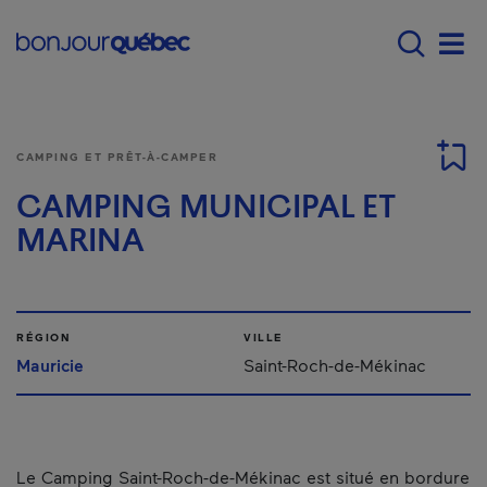
Passer au contenu principal
Main navigation - F
Men
CAMPING ET PRÊT-À-CAMPER
CAMPING MUNICIPAL ET
MARINA
RÉGION
VILLE
Mauricie
Saint-Roch-de-Mékinac
Le Camping Saint-Roch-de-Mékinac est situé en bordure