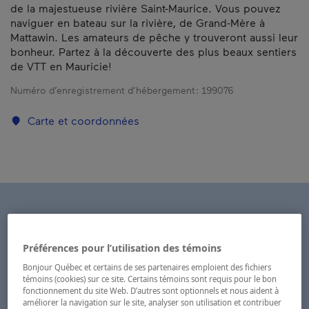
de la majestueuse rivière Saint-Maurice. Vous pouvez
naviguer en bateau sur la rivière, de Grand-Mère à
Mattawin. Les amateurs de pêche y trouveront aussi leur
bonheur. Partez à la découverte des plus beaux sentiers
de VTT en Mauricie!
Numéro d’enregistrement d’hébergement :
199076
Carte et coordonnées
Préférences pour l’utilisation des témoins
Bonjour Québec et certains de ses partenaires emploient des fichiers
témoins (cookies) sur ce site. Certains témoins sont requis pour le bon
fonctionnement du site Web. D’autres sont optionnels et nous aident à
améliorer la navigation sur le site, analyser son utilisation et contribuer