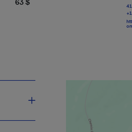
63 $
41
+1
ht
o