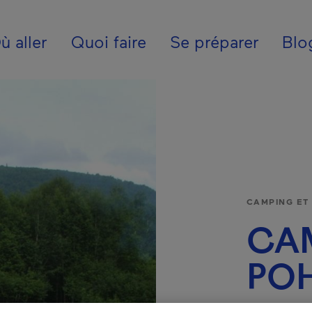
ion - Fr - France
ù aller
Quoi faire
Se préparer
Blo
CAMPING ET
CA
PO