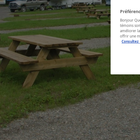
Préférenc
Bonjour Québ
témoins son
améliorer la
offrir une 
Consultez 