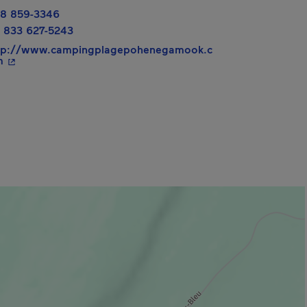
8 859-3346
 833 627-5243
tp://www.campingplagepohenegamook.c
- Cet hyperlien s'ouvrira dans une nouvelle fenêtre.
m