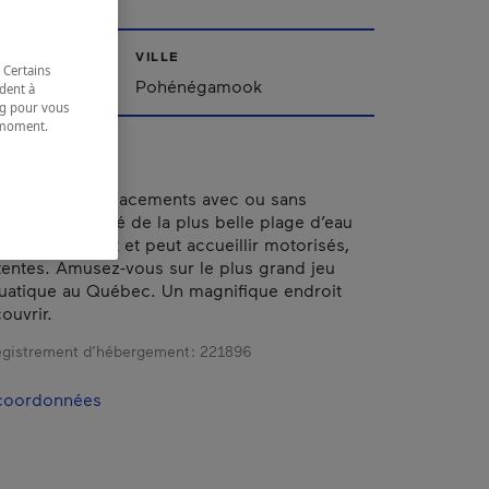
VILLE
 Certains
urent
Pohénégamook
dent à
ing pour vous
t moment.
e.
offre des emplacements avec ou sans
Il est situé à côté de la plus belle plage d’eau
-Saint-Laurent et peut accueillir motorisés,
 tentes. Amusez-vous sur le plus grand jeu
uatique au Québec. Un magnifique endroit
ouvrir.
gistrement d’hébergement :
221896
 coordonnées