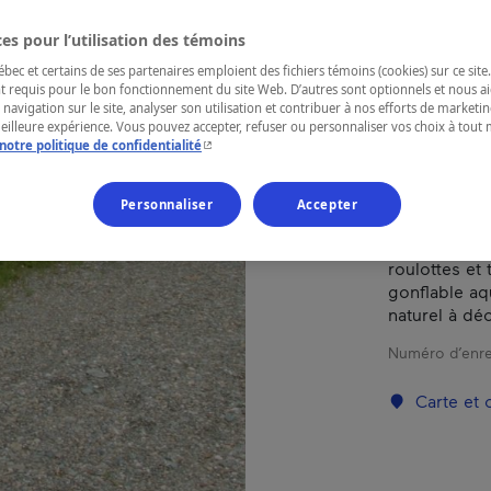
es pour l’utilisation des témoins
RÉGION
ec et certains de ses partenaires emploient des fichiers témoins (cookies) sur ce site.
Bas-Saint-La
t requis pour le bon fonctionnement du site Web. D’autres sont optionnels et nous ai
 navigation sur le site, analyser son utilisation et contribuer à nos efforts de market
meilleure expérience. Vous pouvez accepter, refuser ou personnaliser vos choix à tou
- Cet hyperlien s'ouvrira dans une nouvelle fenêtr
notre politique de confidentialité
Ce camping 
Personnaliser
Accepter
électricité. 
douce du Bas
roulottes et
gonflable aq
naturel à déc
Numéro d’enre
Carte et