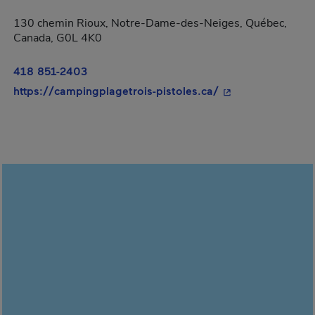
130 chemin Rioux, Notre-Dame-des-Neiges, Québec,
Canada, G0L 4K0
418 851-2403
- Cet hyperlien s'
https://campingplagetrois-pistoles.ca/