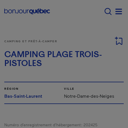
Passer au contenu principal
Main navigation - F
Men
CAMPING ET PRÊT-À-CAMPER
CAMPING PLAGE TROIS-
PISTOLES
RÉGION
VILLE
Bas-Saint-Laurent
Notre-Dame-des-Neiges
Numéro d’enregistrement d’hébergement :
202425