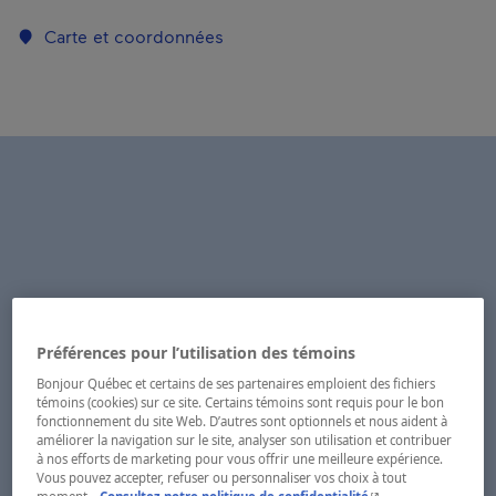
Carte et coordonnées
Préférences pour l’utilisation des témoins
Bonjour Québec et certains de ses partenaires emploient des fichiers
témoins (cookies) sur ce site. Certains témoins sont requis pour le bon
fonctionnement du site Web. D’autres sont optionnels et nous aident à
améliorer la navigation sur le site, analyser son utilisation et contribuer
à nos efforts de marketing pour vous offrir une meilleure expérience.
Vous pouvez accepter, refuser ou personnaliser vos choix à tout
- Cet hyperlien s'ouvr