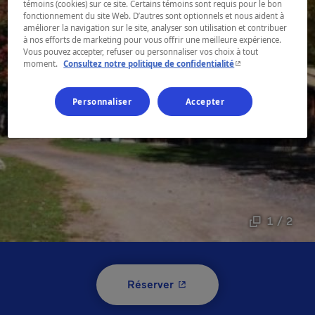
témoins (cookies) sur ce site. Certains témoins sont requis pour le bon
fonctionnement du site Web. D’autres sont optionnels et nous aident à
améliorer la navigation sur le site, analyser son utilisation et contribuer
à nos efforts de marketing pour vous offrir une meilleure expérience.
Vous pouvez accepter, refuser ou personnaliser vos choix à tout
- Cet hyperlien s'ouvr
moment.
Consultez notre politique de confidentialité
Personnaliser
Accepter
1 / 2
- Cet hyperlien s'ouvrira 
Réserver