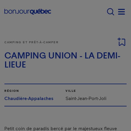
Passer au contenu principal
Main navigation - F
Men
CAMPING ET PRÊT-À-CAMPER
CAMPING UNION - LA DEMI-
LIEUE
RÉGION
VILLE
Chaudière-Appalaches
Saint-Jean-Port-Joli
Petit coin de paradis bercé par le majestueux fleuve