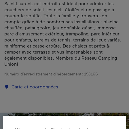
Saint-Laurent, cet endroit est idéal pour admirer les
couchers de soleil, les ciels étoilés et un paysage à
couper le souffle. Toute la famille y trouvera son
compte grâce à de nombreuses installations : piscine
chauffée, pataugeoire, jeu gonflable géant, immense
parc d’amusement extérieur, trampoline, parc intérieur
pour enfants, terrains de tennis, terrains de jeux variés,
miniferme et casse-croûte. Des chalets et prêts-à-
camper avec terrasse et vus imprenables sont
également disponibles. Membre du Réseau Camping
Union!
Numéro d’enregistrement d’hébergement :
198166
Carte et coordonnées